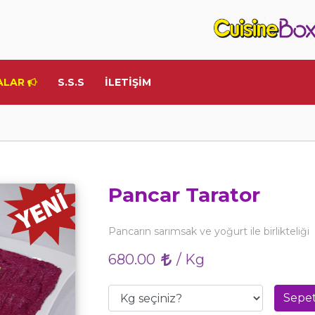
ALAR
S.S.S
İLETİŞİM
Pancar Tarator
Pancarın sarımsak ve yoğurt ile birlikteliği
680.00
/ Kg
Sepet