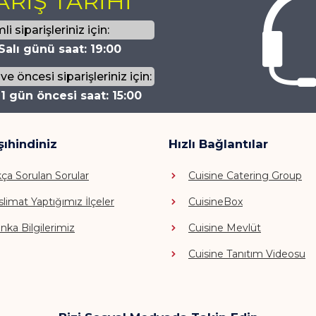
ARİŞ TARİHİ
li siparişleriniz için:
Salı günü saat: 19:00
e öncesi siparişleriniz için:
1 gün öncesi saat: 15:00
şıhindiniz
Hızlı Bağlantılar
kça Sorulan Sorular
Cuisine Catering Group
slimat Yaptığımız İlçeler
CuisineBox
nka Bilgilerimiz
Cuisine Mevlüt
Cuisine Tanıtım Videosu