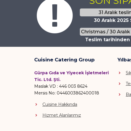
SON SİP
31 Aralık teslim
30 Aralık 2025 
Christmas / 30 Aralık v
Teslim tarihinden 
Cuisine Catering Group
Yılba
Gürpa Gıda ve Yiyecek İşletmeleri
Sı
Tic. Ltd. Şti.
Te
Maslak VD : 446 003 8624
Mersis No: 0446003862400018
Ba
Cuisine Hakkında
Hizmet Alanlarımız